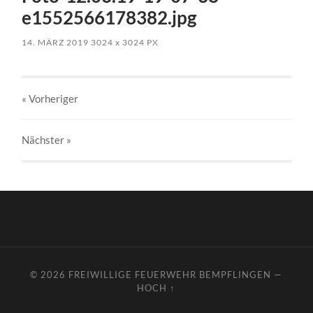
e1552566178382.jpg
14. MÄRZ 2019
3024
x
3024 PX
« Vorheriger
Nächster
»
© 2026
FREIWILLIGE FEUERWEHR BEMPFLINGEN
—
HOCH ↑