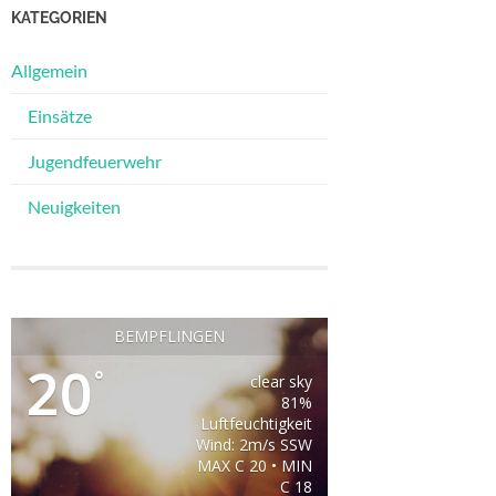
KATEGORIEN
Allgemein
Einsätze
Jugendfeuerwehr
Neuigkeiten
BEMPFLINGEN
20
°
clear sky
81%
Luftfeuchtigkeit
Wind: 2m/s SSW
MAX C 20 • MIN
C 18