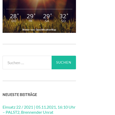
28
29
29
32
°
°
°
°
DO
FR
SA
SO
Wetter von OpenWeatherMap
Suchen
nach:
NEUESTE BEITRÄGE
Einsatz 22 / 2021 | 05.11.2021, 16:10 Uhr
– PALST2, Brennender Unrat