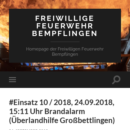
FREIWILLIGE
FEUERWEHR
BEMPFLINGEN
Homepage der Freiwilligen Feuerwehr
Bempflingen
Suchfe
Mobile-
ein-/a
Menü
ein-/ausblenden
#Einsatz 10 / 2018, 24.09.2018,
15:11 Uhr Brandalarm
(Überlandhilfe Großbettlingen)