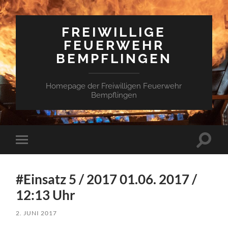
FREIWILLIGE
FEUERWEHR
BEMPFLINGEN
Homepage der Freiwilligen Feuerwehr
Bempflingen
Suchfe
Mobile-
ein-/a
Menü
ein-/ausblenden
#Einsatz 5 / 2017 01.06. 2017 /
12:13 Uhr
2. JUNI 2017