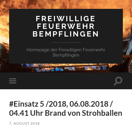
FREIWILLIGE
FEUERWEHR
BEMPFLINGEN
Homepage der Freiwilligen Feuerwehr
Bempflingen
Suchfe
Mobile-
ein-/a
Menü
ein-/ausblenden
#Einsatz 5 /2018, 06.08.2018 /
04.41 Uhr Brand von Strohballen
7. AUGUST 2018