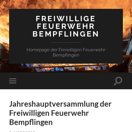
FREIWILLIGE
FEUERWEHR
BEMPFLINGEN
Homepage der Freiwilligen Feuerwehr
Bempflingen
Suchfe
Mobile-
ein-/a
Menü
ein-/ausblenden
Jahreshauptversammlung der
Freiwilligen Feuerwehr
Bempflingen