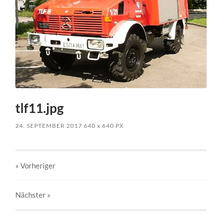
tlf11.jpg
24. SEPTEMBER 2017
640
x
640 PX
« Vorheriger
Nächster
»