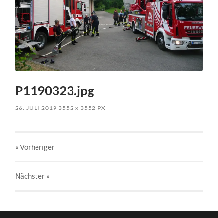
P1190323.jpg
26. JULI 2019
3552
x
3552 PX
« Vorheriger
Nächster
»