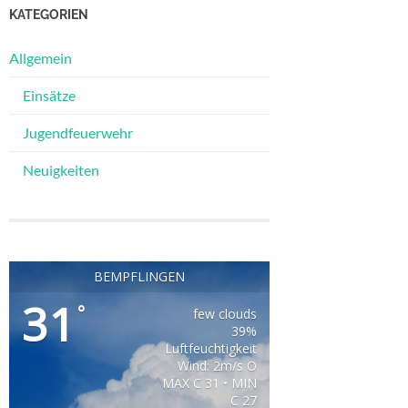
KATEGORIEN
Allgemein
Einsätze
Jugendfeuerwehr
Neuigkeiten
BEMPFLINGEN
31
°
few clouds
39%
Luftfeuchtigkeit
Wind: 2m/s O
MAX C 31 • MIN
C 27