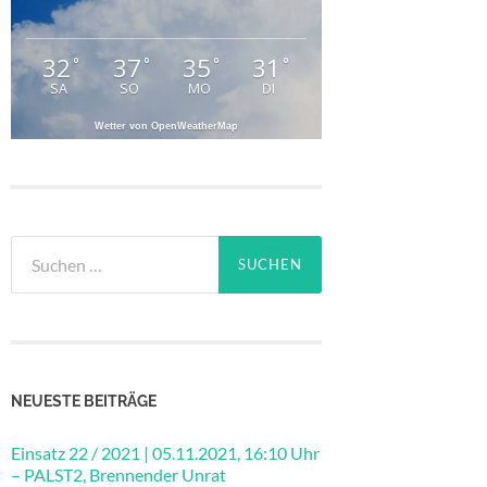
32
37
35
31
°
°
°
°
SA
SO
MO
DI
Wetter von OpenWeatherMap
Suchen
nach:
NEUESTE BEITRÄGE
Einsatz 22 / 2021 | 05.11.2021, 16:10 Uhr
– PALST2, Brennender Unrat