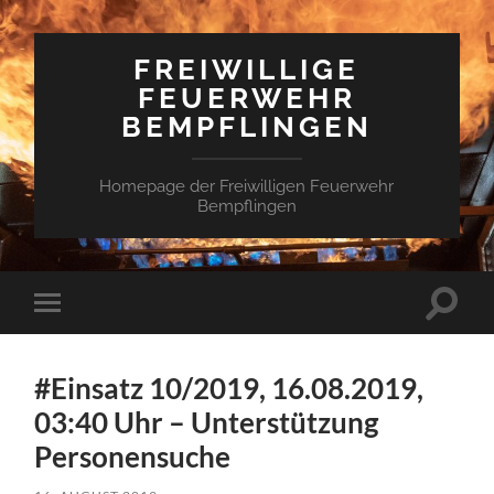
FREIWILLIGE
FEUERWEHR
BEMPFLINGEN
Homepage der Freiwilligen Feuerwehr
Bempflingen
Suchfe
Mobile-
ein-/a
Menü
ein-/ausblenden
#Einsatz 10/2019, 16.08.2019,
03:40 Uhr – Unterstützung
Personensuche