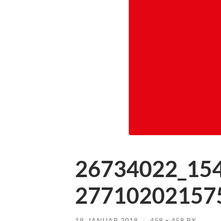
26734022_15
277102021575
19. JANUAR 2018
/
458
x
458 PX