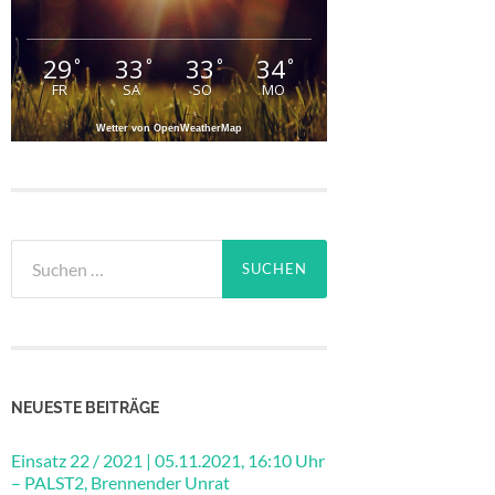
29
33
33
34
°
°
°
°
FR
SA
SO
MO
Wetter von OpenWeatherMap
Suchen
nach:
NEUESTE BEITRÄGE
Einsatz 22 / 2021 | 05.11.2021, 16:10 Uhr
– PALST2, Brennender Unrat