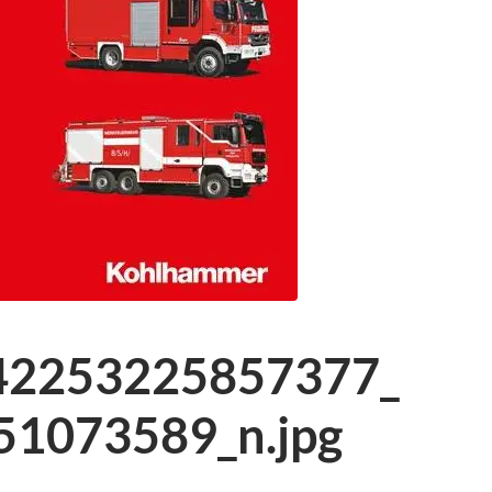
42253225857377_
1073589_n.jpg