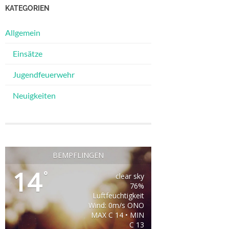
KATEGORIEN
Allgemein
Einsätze
Jugendfeuerwehr
Neuigkeiten
BEMPFLINGEN
14
°
clear sky
76%
Luftfeuchtigkeit
Wind: 0m/s ONO
MAX C 14 • MIN
C 13