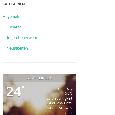
KATEGORIEN
Allgemein
Einsätze
Jugendfeuerwehr
Neuigkeiten
BEMPFLINGEN
24
°
clear sky
50%
Luftfeuchtigkeit
Wind: 2m/s NW
MAX C 24 • MIN
C 24