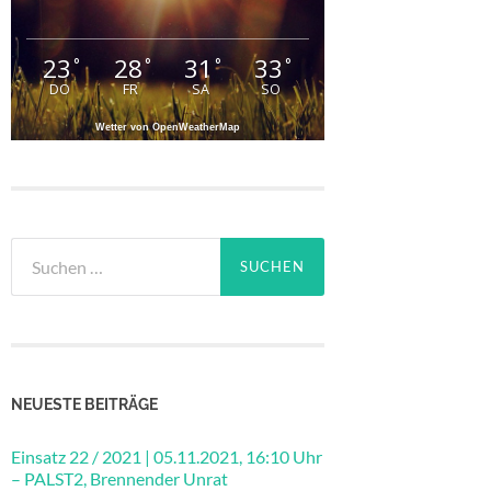
23
28
31
33
°
°
°
°
DO
FR
SA
SO
Wetter von OpenWeatherMap
Suchen
nach:
NEUESTE BEITRÄGE
Einsatz 22 / 2021 | 05.11.2021, 16:10 Uhr
– PALST2, Brennender Unrat