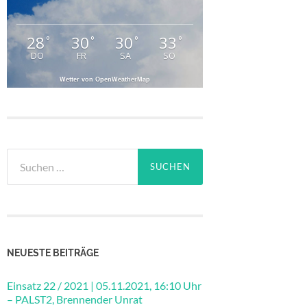
28
30
30
33
°
°
°
°
DO
FR
SA
SO
Wetter von OpenWeatherMap
Suchen
nach:
NEUESTE BEITRÄGE
Einsatz 22 / 2021 | 05.11.2021, 16:10 Uhr
– PALST2, Brennender Unrat