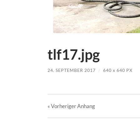
tlf17.jpg
24. SEPTEMBER 2017
/
640
x
640 PX
« Vorheriger
Anhang