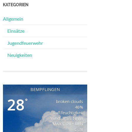
KATEGORIEN
Allgemein
Einsätze
Jugendfeuerwehr
Neuigkeiten
BEMPFLINGEN
28
°
broken clouds
46%
Luftfeuchtigkeit
Wind: 3m/s NNW
MAX C 28 • MIN
C 28