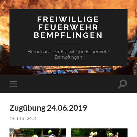
FREIWILLIGE
FEUERWEHR
BEMPFLINGEN
Homepage der Freiwilligen Feuerwehr
Bempflingen
Suchfe
Mobile-
ein-/a
Menü
ein-/ausblenden
Zugübung 24.06.2019
24. JUNI 2019